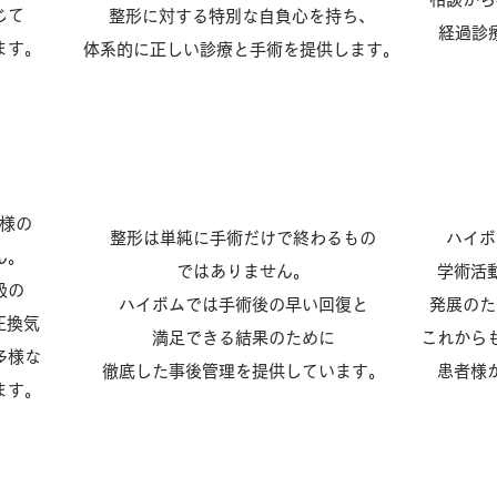
じて
整形に対する特別な自負心を持ち、
経過診
ます。
体系的に正しい診療と手術を提供します。
ラム
事後管理
様の
整形は単純に手術だけで終わるもの
ハイボ
ん。
ではありません。
学術活
級の
ハイボムでは手術後の早い回復と
発展のた
圧換気
満足できる結果のために
これから
多様な
徹底した事後管理を提供しています。
患者様
ます。