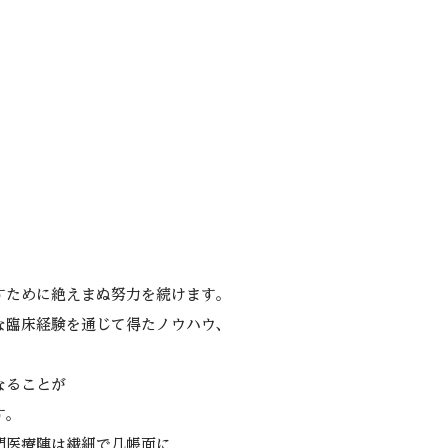
外科です。
すために絶えまぬ努力を続けます。
な臨床経験を通じて得たノウハウ、
。
なることが
す。
門医療陣は繊細で几帳面に