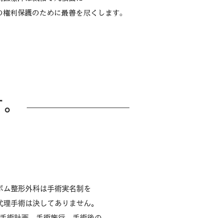
の権利保護のために最善を尽くします。
す。
1:1 専担手術制
ボム整形外科は手術実名制を
代理手術は決してありません。
ら手術計画、手術施行、手術後の