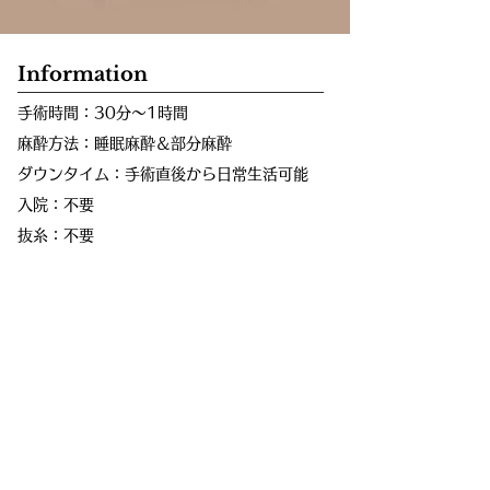
Information
手術時間：30分～1時間
麻酔方法：睡眠麻酔＆部分麻酔
ダウンタイム：手術直後から日常生活可能
入院：不要
抜糸：不要
who
1. 小鼻が広い場合
2. 鼻筋は高いけれど鼻先は膨らんでいる場合
3. 広い小鼻で鼻が丸く見える場合
4. 笑った時に広がる小鼻を小さくしたい場合
5. 目立たない自然な小鼻縮小をしたい場合