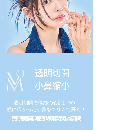
透明切開
小鼻縮小
透明切開で傷跡の心配はNO！
横に広がった小鼻をスリムで高く！
＃笑っても ＃広がる心配なし