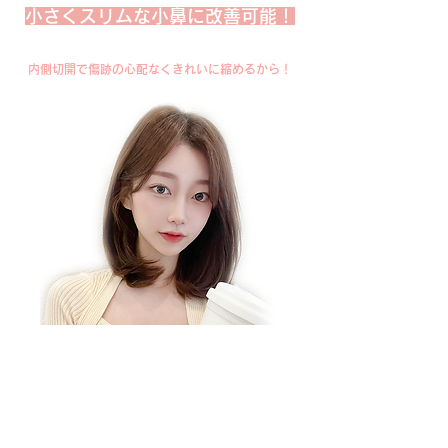
​小さくスリムな小鼻に改善可能！
内側切開で傷跡の心配なくきれいに縮めるから！
集まった小鼻で
​高い鼻先ライン